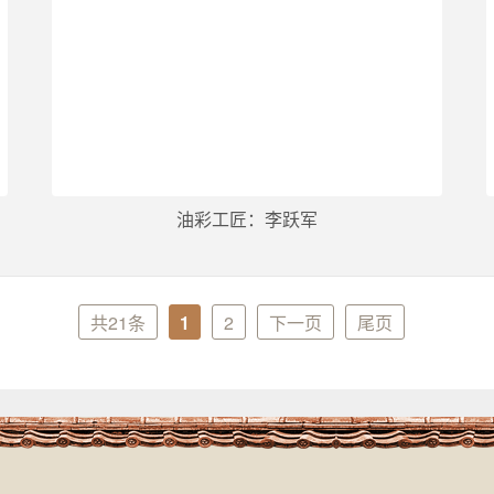
油彩工匠：李跃军
共21条
1
2
下一页
尾页