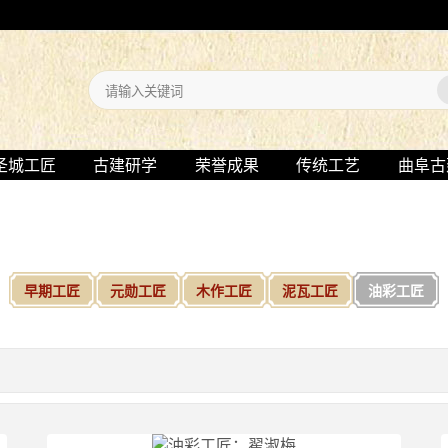
圣城工匠
古建研学
荣誉成果
传统工艺
曲阜古
早期工匠
元勋工匠
木作工匠
泥瓦工匠
油彩工匠