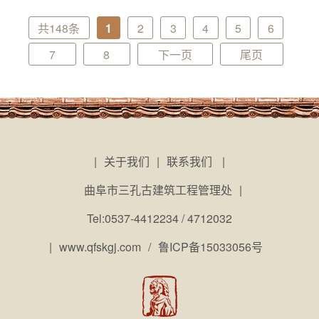
共148条
1
2
3
4
5
6
7
8
下一页
尾页
|
关于我们
|
联系我们
|
曲阜市三孔古建筑工程管理处
|
Tel:0537-4412234 / 4712032
|
www.qfskgj.com
/
鲁ICP备15033056号