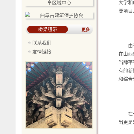
大学和
要项目
桥梁纽带
更多
联系我们
由
友情链接
在山西
当薛芊
有的新
和综合
在
出更是