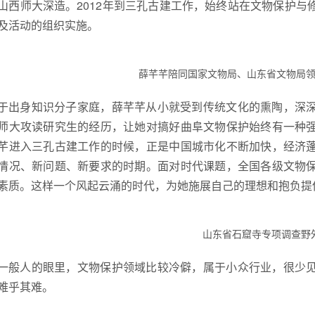
山西师大深造。2012年到三孔古建工作，始终站在文物保护
及活动的组织实施。
薛芊芊陪同国家文物局、山东省文物局
于出身知识分子家庭，薛芊芊从小就受到传统文化的熏陶，深
师大攻读研究生的经历，让她对搞好曲阜文物保护始终有一种
芊进入三孔古建工作的时候，正是中国城市化不断加快，经济
情况、新问题、新要求的时期。面对时代课题，全国各级文物
素质。这样一个风起云涌的时代，为她施展自己的理想和抱负提
山东省石窟寺专项调查野
一般人的眼里，文物保护领域比较冷僻，属于小众行业，很少
难乎其难。