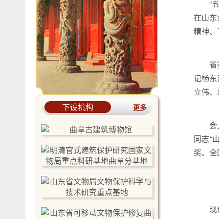
“
在山东
精神、
省
记杨东
立伟、
下设机构
更多
会
同志“
奖、全
现