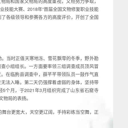
文物局和国家文物局的高度重视，又经努力争取，
业技能大赛、2018年“首届全国文物修复职业技能
受到了各级领导和参赛各方的高度评价，开创了全国
启动。当时正值天寒地冻、雪花飘零的冬季，野外勘
调查小组组长。一方面要率领三组调查成员顶风冒
度。在临朐县调查中，薛芊芊带领队员一鼓作气直
夜无法入睡。第二天仍强撑着虚弱的身体，坚持带
5个月，于2021年3月组织完成了山东省石窟寺
文物局的表扬。
的舞台更宽大，天空更辽阔，手持彩练当空舞，正