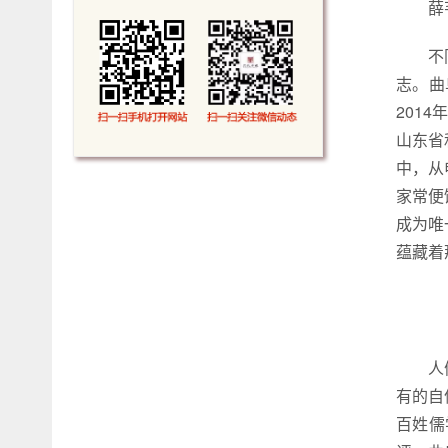
薛
不
志。曲
201
山东省
中，从
家常便
成为唯
蕴藏着
人
有的自
百姓儒