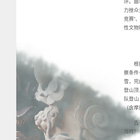
评。曲
力挫众
竞赛”
性文物
根
察条件
雪，完
登山顶
队登山
（含摩
古
当时！