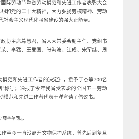
一”国际劳动节暨省劳动模范和先进工作者表彰大会
思想和党的二十大精神，大力弘扬劳模精神、劳动
代社会主义现代化强省建设的强大正能量。
省政协主席葛慧君，省人大常委会副主任、党组书
赞荣、李猛、王爱国、张海波、江成、宋军继、周
动模范和先进工作者的决定》，授予丁杰等700名
作者”称号；通报了今年我省受表彰的全国五一劳动
动模范和先进工作者代表于洋宣读了倡议书。
处薛芊芊同志
加工作至今一直没离开文物保护系统，曾先后到复旦