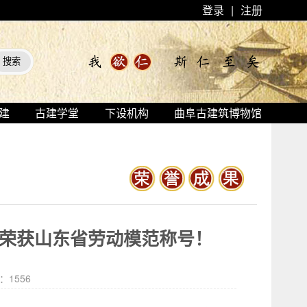
登录
|
注册
建
古建学堂
下设机构
曲阜古建筑博物馆
志荣获山东省劳动模范称号！
击：
1556