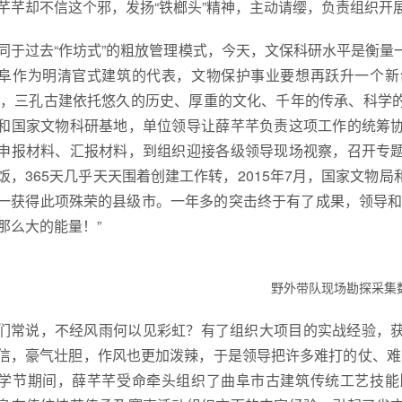
芊芊却不信这个邪，发扬“铁榔头”精神，主动请缨，负责组织开
同于过去“作坊式”的粗放管理模式，今天，文保科研水平是衡
阜作为明清官式建筑的代表，文物保护事业要想再跃升一个新
4年，三孔古建依托悠久的历史、厚重的文化、千年的传承、科
和国家文物科研基地，单位领导让薛芊芊负责这项工作的统筹
申报材料、汇报材料，到组织迎接各级领导现场视察，召开专
饭，365天几乎天天围着创建工作转，2015年7月，国家文物
一获得此项殊荣的县级市。一年多的突击终于有了成果，领导和
那么大的能量！”
野外带队现场勘探采集
们常说，不经风雨何以见彩虹？有了组织大项目的实战经验，
信，豪气壮胆，作风也更加泼辣，于是领导把许多难打的仗、难啃的
学节期间，薛芊芊受命牵头组织了曲阜市古建筑传统工艺技能