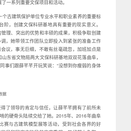
展了一系列重要文保项目和活动。
量一个古建筑保护单位专业水平和职业素养的重要标
台阶，创建文保科研基地具有重要的现实意义。
学的管理、突出的优势和丰硕的成果，积极争取创建
协调，她带领工作团队立即投入到紧张的准备工作
题会议，事无巨细，不敢有丝毫疏忽，加班加点是
局和山东省文物局两大文保科研基地双双花落曲阜，
同事们跟薛芊芊开玩笑说：“没想到你瘦弱的身体
数据
获得了领导的肯定与信任，让薛芊芊拥有了前所未
硬骨头陆续交给了她。2015年、2016年曲阜
比赛与古建筑模型展等活动，受到社会各界的好