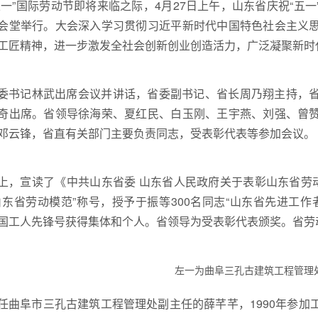
五一”国际劳动节即将来临之际，4月27日上午，山东省庆祝“五
会堂举行。大会深入学习贯彻习近平新时代中国特色社会主义
工匠精神，进一步激发全社会创新创业创造活力，广泛凝聚新时
委书记林武出席会议并讲话，省委副书记、省长周乃翔主持，
奇出席。省领导徐海荣、夏红民、白玉刚、王宇燕、刘强、曾
邓云锋，省直有关部门主要负责同志，受表彰代表等参加会议。
上，宣读了《中共山东省委 山东省人民政府关于表彰山东省劳
山东省劳动模范”称号，授予于振等300名同志“山东省先进工
国工人先锋号获得集体和个人。省领导为受表彰代表颁奖。省劳
左一为曲阜三孔古建筑工程管理
任曲阜市三孔古建筑工程管理处副主任的薛芊芊，1990年参