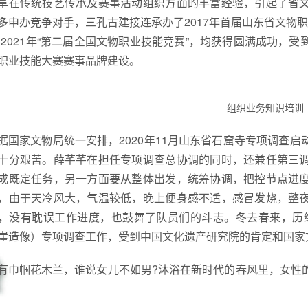
阜在传统技艺传承及赛事活动组织方面的丰富经验，引起了省
多申办竞争对手，三孔古建接连承办了2017年首届山东省文物职
、2021年“第二届全国文物职业技能竞赛”，均获得圆满成功，
职业技能大赛赛事品牌建设。
组织业务知识培训
据国家文物局统一安排，2020年11月山东省石窟寺专项调查
十分艰苦。薛芊芊在担任专项调查总协调的同时，还兼任第三
成既定任务，另一方面要从整体出发，统筹协调，把控节点进
，由于天冷风大，气温较低，晚上便身感不适，感冒发烧，整
，没有耽误工作进度，也鼓舞了队员们的斗志。冬去春来，历经
崖造像）专项调查工作，受到中国文化遗产研究院的肯定和国家
有巾帼花木兰，谁说女儿不如男?沐浴在新时代的春风里，女性