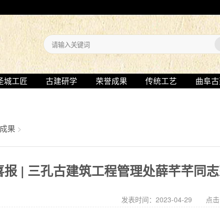
圣城工匠
古建研学
荣誉成果
传统工艺
曲阜古
成果
>
喜报 | 三孔古建筑工程管理处薛芊芊同
发表时间：2023-04-29 点