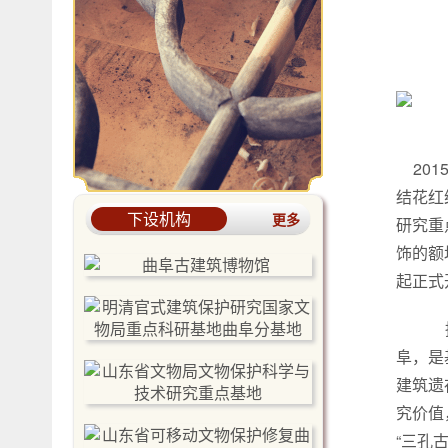
201
结花红
下设机构
更多
研究重
饰的额
起正式
据
阜，是
建筑遗
究价值
“三孔