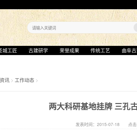
圣城工匠
古建研学
荣誉成果
传统工艺
曲阜古
资讯
>
工作动态
>
两大科研基地挂牌 三孔
发表时间：2015-07-18 点