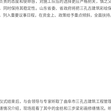
负责的态度和使命感，对施工队伍的选择更应严格把关，慎之
，同时保持其稳定性。山东省委、省政府将把三孔古建筑彩绘
，列入重要议事日程，在资金上、政策给予重点倾斜，全面扶持
式结束后，与会领导与专家听取了曲阜市三孔古建筑工程管理
缮情况介绍，现场观看了其中的金枋和三步梁彩画修缮情况。