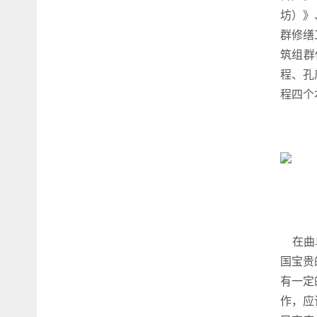
坊）》
群修缮
筑组群
程、孔
程四个
在曲阜
国宝贵
有一定
作，应