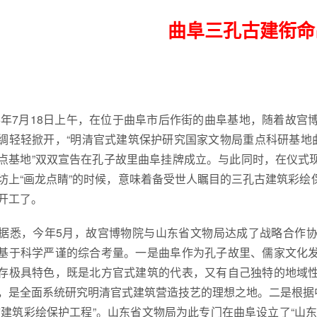
曲阜三孔古建衔
5年7月18日上午，在位于曲阜市后作街的曲阜基地，随着故
绸轻轻掀开，“明清官式建筑保护研究国家文物局重点科研基地
点基地”双双宣告在孔子故里曲阜挂牌成立。与此同时，在仪式
坊上“画龙点睛”的时候，意味着备受世人瞩目的三孔古建筑彩
开工了。
悉，今年5月，故宫博物院与山东省文物局达成了战略合作协
基于科学严谨的综合考量。一是曲阜作为孔子故里、儒家文化
存极具特色，既是北方官式建筑的代表，又有自己独特的地域
，是全面系统研究明清官式建筑营造技艺的理想之地。二是根据中
古建筑彩绘保护工程”。山东省文物局为此专门在曲阜设立了“山