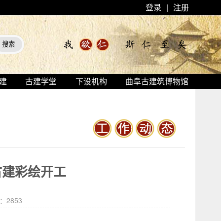
登录
|
注册
建
古建学堂
下设机构
曲阜古建筑博物馆
古建彩绘开工
击：
2853