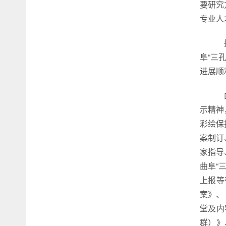
要研究
专业人
据
阜“三
进展顺
曲
示精神
彩绘保
案制订
家指导
曲阜“
上报等
案》、
堂及内
群）》