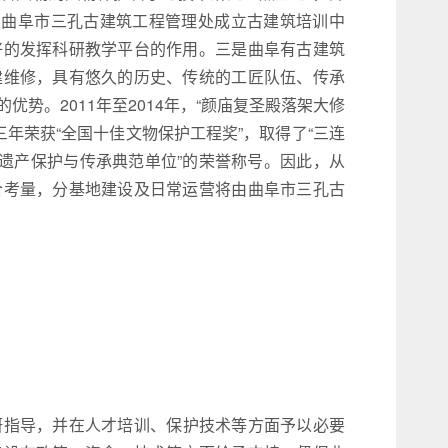
权曲阜市三孔古建筑工程管理处成立古建筑培训中
好的发挥科研教学平台的作用。三是曲阜有古建筑
建维修，具有悠久的历史、传统的工匠队伍、传承
势。2011年至2014年，“颜庙复圣殿落架大修
三年荣获“全国十佳文物保护工程奖”，取得了“三连
化遗产保护与传承典范单位”的荣誉称号。因此，从
合考量，分基地建设及日常运营将由曲阜市三孔古
指导，并在人才培训、保护技术等方面予以必要