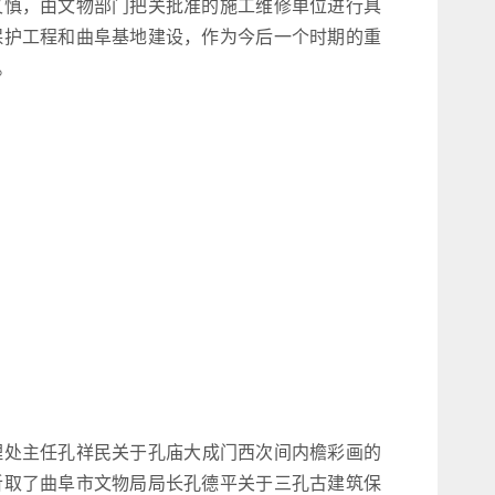
又慎，由文物部门把关批准的施工维修单位进行具
保护工程和曲阜基地建设，作为今后一个时期的重
。
处主任孔祥民关于孔庙大成门西次间内檐彩画的
听取了曲阜市文物局局长孔德平关于三孔古建筑保