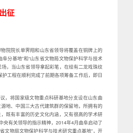
命出征
宫博物院院长单霁翔和山东省领导将覆盖在铜牌上的
曲阜分基地”和“山东省文物局文物保护科学与技术
现场，当
山东省领导
拿起彩笔，在绘有二龙戏珠纹
绘保护工程在顺利完成了前期各项筹备工作后，即日
议，将国家级文物重点科研基地分支设在山东曲
发源地、中国三大古代建筑群的保留地，所拥有的
性，既有丰富的历史文化内涵，又有很高的学术研
央有关领导的指示精神，2014年4月曲阜启动了
东省文物局文物保护科学与技术研究重点基地”，开