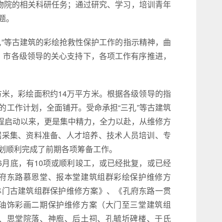
博物院的相关科研任务；通过研究、学习，培训青年
题。
”等古建筑的彩绘抢救性保护工作的指示精神，曲
省、市各级领导的关心支持下，各项工作有序推进，
平方米，彩绘面积约14万平方米。根据各级领导的指
的工作计划，全面铺开。受命承担“三孔”等古建筑
工程启动以来，更是集中精力，全力以赴，从维修方
据采集、资料准备、人才培养、技术人员培训、专
划顺利完成了前期各项筹备工作。
6月底，有10项或顺利竣工，或已经批复，或已经
府东路慕恩堂、报本堂建筑组群彩绘保护维修方
林门古建筑组群保护维修方案》、《孔府东路一贯
油饰彩画二期保护维修方案（大门至三堂建筑组
、思堂院落、神庖、后土祠、孔毓圻碑楼、于氏