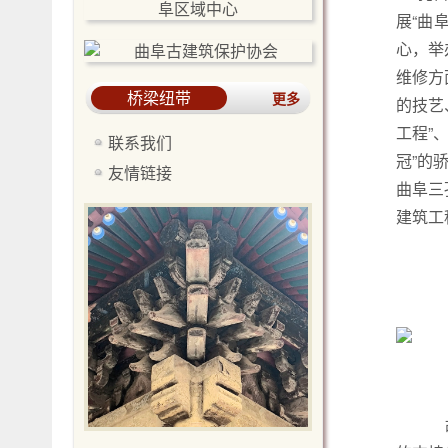
展“曲
心，举
维修方
桥梁纽带
更多
的技艺
工程”
联系我们
冠”的
友情链接
曲阜三
建筑工
故