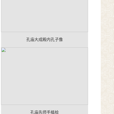
孔庙大成殿内孔子像
孔庙先师手植桧