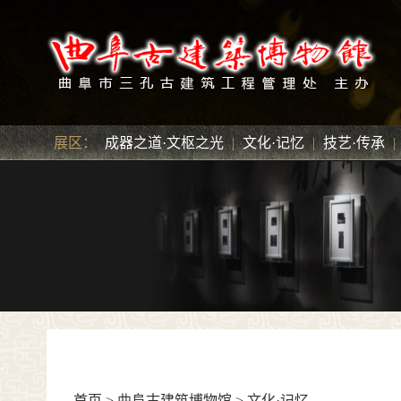
展区：
成器之道·文枢之光
|
文化·记忆
|
技艺·传承
|
首页
>
曲阜古建筑博物馆
>
文化·记忆