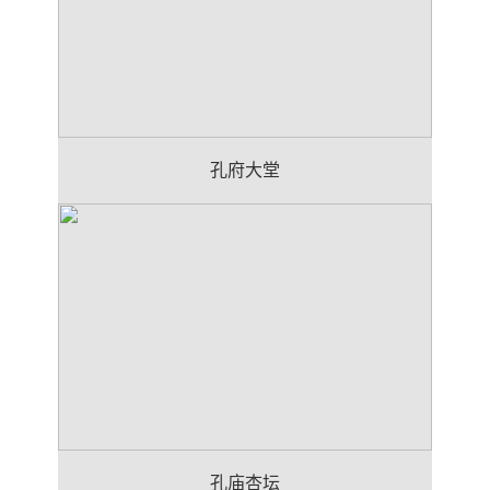
孔府大堂
孔庙杏坛