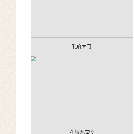
孔府大门
孔庙大成殿