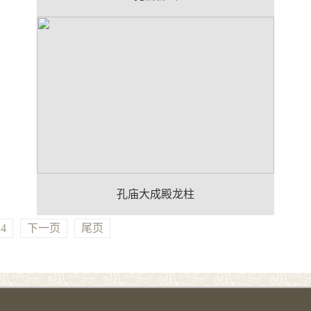
孔庙大成殿龙柱
4
下一页
尾页