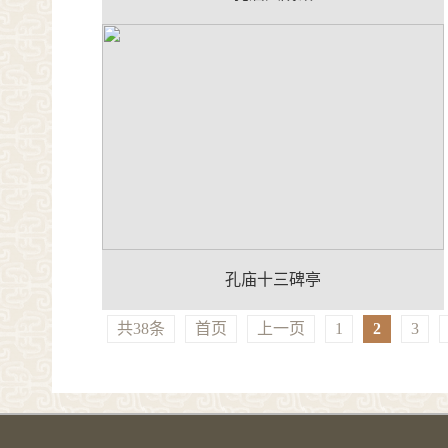
孔庙十三碑亭
共38条
首页
上一页
1
2
3