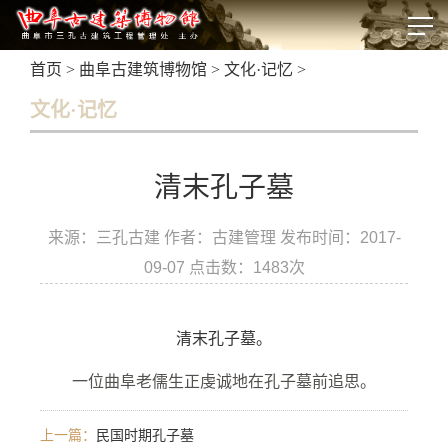
首页
>
曲阜古建筑博物馆
>
文化·记忆
>
文化·记忆
清末孔子墓
来源：三孔古建 作者：古建管理 发布时间：2017-
09-07 点击数：
1483次
清末孔子墓。
一位曲阜老儒生正虔诚地在孔子墓前追思。
上一篇：
民国时期孔子墓