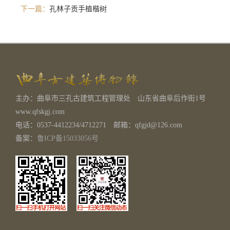
下一篇：
孔林子贡手植楷树
主办：曲阜市三孔古建筑工程管理处 山东省曲阜后作街1号
www.qfskgj.com
电话：0537-4412234/4712271 邮箱：qfgjd@126.com
备案：
鲁ICP备15033056号