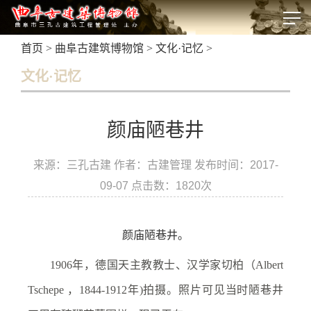
首页
>
曲阜古建筑博物馆
>
文化·记忆
>
文化·记忆
颜庙陋巷井
来源：三孔古建 作者：古建管理 发布时间：2017-
09-07 点击数：
1820次
颜庙陋巷井。
1906年，德国天主教教士、汉学家切柏（Albert
Tschepe ，1844-1912年)拍摄。照片可见当时陋巷井