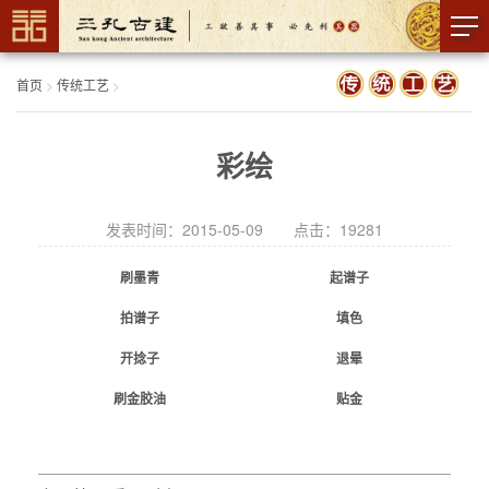
首页
>
传统工艺
>
彩绘
发表时间：2015-05-09 点击：
19281
刷墨青
起谱子
拍谱子
填色
开捻子
退晕
刷金胶油
贴金