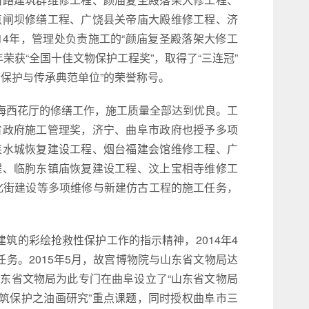
点闸坝修缮工程、广饶县关帝庙大殿维修工程、济
14年，管理处负责施工的“颜庙复圣殿落架大修工
年荣获“全国十佳文物保护工程奖”，取得了“三连冠”
保护与传承典范单位”的荣誉称号。
中南海西花厅的修缮工作，施工质量全部达到优良。工
省政府施工管理奖，济宁、曲阜市政府也授予多项
莱水城恢复建设工程、烟台福建会馆维修工程、广
程、临朐东镇庙恢复建设工程、汶上宝相寺维修工
文化街建设等多项维修与新建仿古工程的施工任务，
筑的彩绘抢救性保护工作的指示精神，2014年4
务。2015年5月，故宫博物院与山东省文物局达
东省文物局为此专门在曲阜设立了“山东省文物局
建筑保护之油画研究”重点课题，同时授权曲阜市三