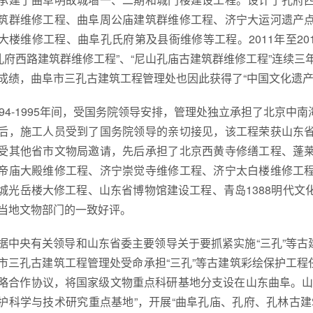
筑群维修工程、曲阜周公庙建筑群维修工程、济宁大运河遗产
大楼维修工程、曲阜孔氏府第及县衙维修等工程。2011年至20
“孔府西路建筑群维修工程”、“尼山孔庙古建筑群维修工程”连续三
成绩，曲阜市三孔古建筑工程管理处也因此获得了“中国文化遗产
994-1995年间，受国务院领导安排，管理处独立承担了北京
后，施工人员受到了国务院领导的亲切接见，该工程荣获山东
受其他省市文物局邀请，先后承担了北京西黄寺修缮工程、蓬
帝庙大殿维修工程、济宁崇觉寺维修工程、济宁太白楼维修工
城光岳楼大修工程、山东省博物馆建设工程、青岛1388明代
当地文物部门的一致好评。
据中央有关领导和山东省委主要领导关于要抓紧实施“三孔”等古建
市三孔古建筑工程管理处受命承担“三孔”等古建筑彩绘保护工程任
略合作协议，将国家级文物重点科研基地分支设在山东曲阜。山
护科学与技术研究重点基地”，开展“曲阜孔庙、孔府、孔林古