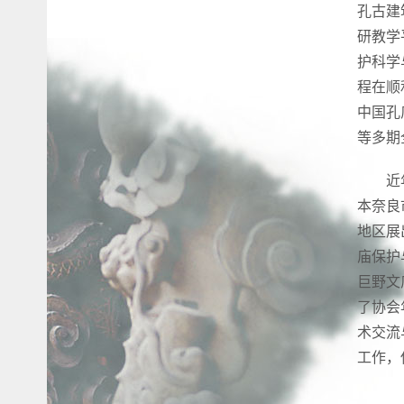
孔古建
研教学
护科学
程在顺
中国孔
等多期
近
本奈良
地区展
庙保护
巨野文
了协会
术交流
工作，