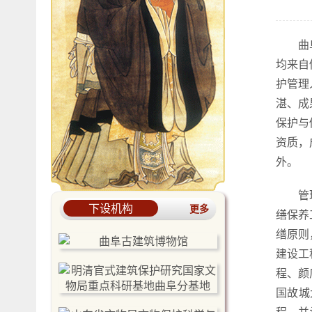
曲
均来自
护管理
湛、成
保护与
资质，
外。
管
下设机构
更多
缮保养
缮原则
建设工
程、颜
国故城
程，并