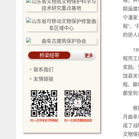
颜庙建
宁潘家
程”、
的骄人
1
桥梁纽带
更多
程完工
奖励。
联系我们
饶县关
友情链接
程、聊
都受到
根
月曲阜
成了战
文物保