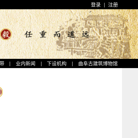
登录
|
注册
带
|
业内新闻
|
下设机构
|
曲阜古建筑博物馆