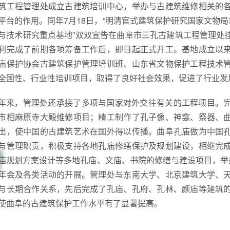
筑工程管理处成立古建筑培训中心，举办与古建筑维修相关的
平台的作用。同年7月18日，“明清官式建筑保护研究国家文物局
与技术研究重点基地”双双宣告在曲阜市三孔古建筑工程管理处
利完成了前期各项筹备工作后，即日起正式开工。基地成立以
庙保护协会古建筑保护管理培训班、山东省文物保护工程技术
全国性、行业性培训项目，取得了良好社会效果，促进了行业发
年来，管理处还承接了多项与国家对外交往有关的工程项目。
市相麻原寺大殿维修项目；精工制作了孔子像、神龛、祭器、
出，使中国的古建筑艺术在国外得以传播。曲阜孔庙做为中国
与管理职责，积极支持各地孔庙修缮保护及规划建设，相继完
庙规划方案设计等多地孔庙、文庙、书院的修缮与建设项目，举
年会及各类活动的开展。管理处与东南大学、北京建筑大学、
与长期合作关系，先后完成了孔庙、孔府、孔林、颜庙等建筑
使曲阜的古建筑保护工作水平有了显著提高。