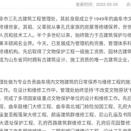
发表时间：2022-05-26 
阜市三孔古建筑工程管理处，其前身是成立于1949年的曲阜
修缮世家，其祖、父辈就从事孔氏家族的房屋等修缮保养，世
人员和技术工人。半个多世纪以来，始终致力于古建筑保护与
果丰硕闻名业界。今天，已发展成为管理机构完善、管理体系
修缮机构。先后取得了文物保护工程一级施工资质、园林古建
成为山东省同时拥有古建筑设计、施工资质的唯一古建筑企业
理处做为专业负责曲阜境内文物建筑的日常保养与维修工程的施
工作。在设计和维修工作中，管理处始终坚持“不改变文物原状”
，完成了多项国家级重点文物保护单位的设计和维修工作。先
程、曲阜鼓楼门大修工程、曲阜南北城门抢险加固工程、孔府
庙复圣殿落架大修工程、颜庙建筑群维修工程、尼山孔庙及书
大遗址保护工程、孔府西路建筑群维修工程、孔府后花园整修
承建了曲阜明故城墙一、二期和城门楼建设工程。设计了孔府