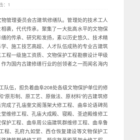
点击：
1
市文物管理委员会古建筑修缮队。管理处的技术工人
世相袭，代代传承，聚集了一大批高水平的文物保
修缮的传承、研究和发扬，素以历史悠久、技术精
科学、施工技艺高超、人才队伍成熟的专业古建筑
筑工程一级施工资质、文物保护工程勘察设计甲级
，作为国内古建修缮行业的创领者之一而闻名海内
工队伍，担负着曲阜208处各级文物保护单位的修
和“原形制、原工艺、原做法、原材料”的古建筑修
后完成了孔庙奎文阁落架大修工程、曲阜论语碑苑
大堂维修工程、孔庙大成殿、寝殿、圣迹殿维修工
院保护工程、曲阜周公庙建筑群维修工程、曲阜鲁
工程、孔府九如堂、西仓恢复建设等文物保护工
西路建筑群维修工程、颜庙复圣殿落架大修工程、