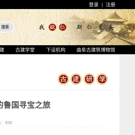
登录
|
注册
建
古建学堂
下设机构
曲阜古建筑博物馆
们的鲁国寻宝之旅
击：
930