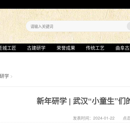
圣城工匠
古建研学
荣誉成果
传统工艺
曲阜古
研学
>
新年研学 | 武汉“小童生”
发表时间：2024-01-22 点