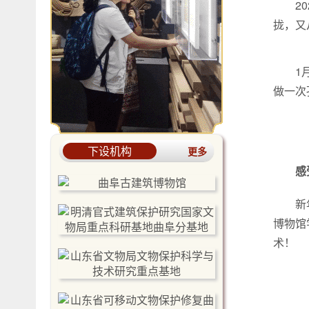
2
拢，又
1
做一次
下设机构
更多
感
新
博物馆
术！