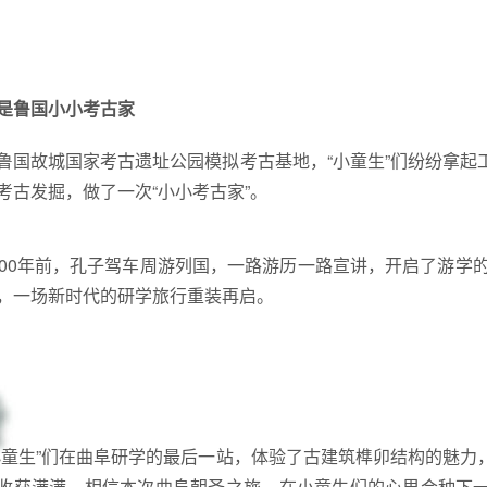
是鲁国小小考古家
鲁国故城国家考古遗址公园模拟考古基地，“小童生”们纷纷拿
考古发掘，做了一次“小小考古家”。
500年前，孔子驾车周游列国，一路游历一路宣讲，开启了游学的
，一场新时代的研学旅行重装再启。
小童生”们在曲阜研学的最后一站，体验了古建筑榫卯结构的魅
收获满满。相信本次曲阜朝圣之旅，在小童生们的心里会种下