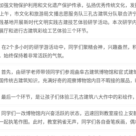
加强文物保护利用和文化遗产保护传承，弘扬优秀传统文化，发挥
日上午，市文化和旅游局文播志愿服务队三孔古建筑分队联合济
践基地开展新时代文明实践古建技艺体验研学活动。本次研学
展厅和进行古建筑彩绘工艺体验三个环节。
2个多小时的研学游活动中，同学们聚精会神，兴趣盎然，积
，始终保持着非常活跃的气氛。
先，由研学老师带领同学们参观曲阜古建筑博物馆和官式建筑
国传统古建筑知识，充满好奇的观察博物馆内目不暇接的展品，
后一个环节，是让孩子们体验三孔古建筑八大作中的彩绘作，
学们一改博物馆内兴奋活跃的状态，迅速回到教室座位上安静
一起执笔作图。此时，教室鸦雀无声，同学们各自奋笔疾画，偶