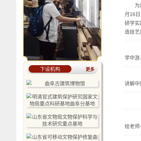
为
月16
研学实
造技艺
在
学中游
下设机构
更多
首
讲解中
最
同
绘老师