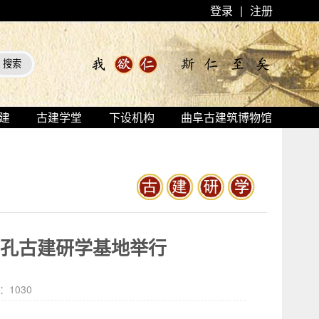
登录
|
注册
建
古建学堂
下设机构
曲阜古建筑博物馆
三孔古建研学基地举行
击：
1030