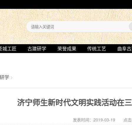
圣城工匠
古建研学
荣誉成果
传统工艺
曲阜古
研学
>
济宁师生新时代文明实践活动在
发表时间：2019-03-19 点