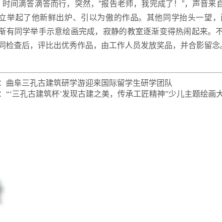
间滴答滴答而行，突然，“报告老师，我完成了！”，声音来
立举起了他新鲜出炉、引以为傲的作品。其他同学抬头一望，
渐有同学举手示意绘画完成，寂静的教室逐渐变得热闹起来。
同检查后，评比出优秀作品，由工作人员发放奖品，并合影留念
：
曲阜三孔古建筑研学游迎来国际留学生研学团队
：
“‘三孔古建筑杯’发现古建之美，传承工匠精神”少儿主题绘