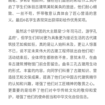
画笔、多彩矿物颜料，摆在他们面前的彩绘作工具开
启了学生们体验古建筑美轮美奂的旅途，他们耐心细
致、一丝不苟，怀带敬意认真体会了匠心营造的意
义。最后6名学生表现突出获得彩绘作优秀奖项。
虽然这个研学团的大主题是“少年司马迁，游学孔
孟府”，但学生们却对更为具象更为接近生活的古代建
筑技艺如痴如狂，真的是让人始料未及，更让人惊喜
不已，说不定未来伟大的古建工程师就出自他们呢！
活动结束后，全体师生都依依不舍，意犹未尽，在曲
阜古建筑博物馆门前合影留念。曲阜三孔古建用生动
的形式、丰富的内容，向同学们科普了古建知识、营
造技艺和文保成果，提高了他们对中国古代建筑精华
的认知和兴趣，增强了他们对工匠精神的敬畏之心。
更重要的是培养了他们对中华传统文化的敬仰和爱
护，增强了他们的使命担当和中华文化自信信念。