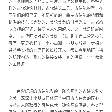
的向老师问这问那……图片、古代文献手稿、各种式
样的古代建筑材料、古代建筑工具、古建筑模型，在
同学们的眼里无一不是新奇的，曲阜古建筑的精髓和
精湛的技艺以完整的、美轮美奂的时尚光影与古老韵
味交辉的形式，将所有人包围起来，这时就是跨越时
空、与古代匠魂对话的美好一刻。到了官式营造技艺
展厅，更是掀起了一个小高潮，小朋友想进一步探究
并动手实操的心思已被撩拨开来，都认真地钻研斗栱
的肌理构造，耐心的拼接安装，真的活像一个个敬业
的工程师。
色彩斑斓的古建筑彩绘，雕梁画栋的古建筑繁复
之美，深深让小朋友们体悟了中国古人伟大的匠心，
感动古人所取得的辉煌成就。建筑图案画谱、各类型