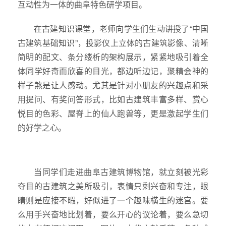
互动性为一体的曲阜特色研学项目。
在古建知识课堂，老师向学生们生动讲授了“中国
古建筑基础知识”，投影仪上立体的古建筑影像、清晰
简明的配文、条分缕析的架构展示，紧紧地吸引着全
体同学好奇而欣喜的目光，都边听边记，聚精会神的
样子煞是让人感动。尤其是针对小朋友的兴趣点和采
用提问、有奖问答形式，比如古建筑丰富多样、赏心
悦目的色彩、屋脊上的仙人跑兽等，更是激起学生们
的好学之心。
当同学们走进曲阜古建筑博物馆，就立刻被光彩
夺目的古建筑之美所吸引，表情只剩兴奋和专注，眼
睛则是应接不暇，好似进了一个趣味横生的迷宫。要
么用手兴奋地比划着，要么开心的议论着，要么急切