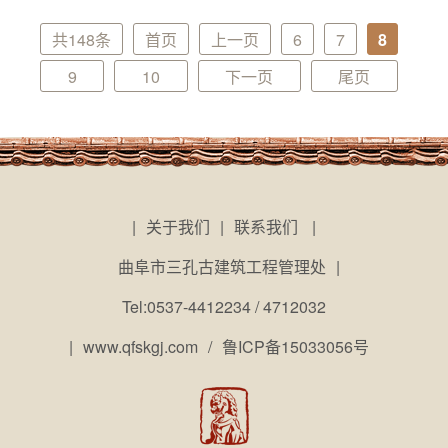
共148条
首页
上一页
6
7
8
9
10
下一页
尾页
|
关于我们
|
联系我们
|
曲阜市三孔古建筑工程管理处
|
Tel:0537-4412234 / 4712032
|
www.qfskgj.com
/
鲁ICP备15033056号