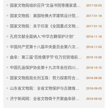
国家文物局组织召开“文庙书院等儒家遗产现状调研及保护利用规划编制项目”专题汇报会
2017-03-03
国家文物局：美国哈佛大学建筑设计院师生赴明清官式建筑保护研究国家文物局重点科研曲阜基地交流访问
2017-01-18
国家文物局：关于印发《全国重点文物保护单位文物保护工程检查管理办法（试行）》的通知
2017-01-12
孔府文献全面纳入“中华古籍保护计划”
2016-11-18
中国共产党第十八届中央委员会第六次全体会议公报
2016-11-03
曲阜：第三届“百姓儒学节”在万仞宫墙前隆重开幕
2016-10-26
中国孔庙保护协会第十九次年会在四川德阳隆重开幕
2016-10-15
国家文物局局长刘玉珠：努力探索符合国情的文物保护利用之路
2016-09-26
山东省文物局：全省文物保护与古建维修高级研修班在曲阜举行
2016-09-03
济宁新闻网：全省文物骨干齐聚曲阜研学古建筑维修技艺
2016-09-03