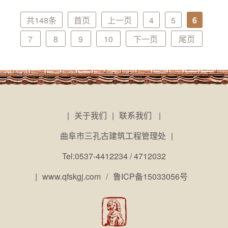
共148条
首页
上一页
4
5
6
7
8
9
10
下一页
尾页
|
关于我们
|
联系我们
|
曲阜市三孔古建筑工程管理处
|
Tel:0537-4412234 / 4712032
|
www.qfskgj.com
/
鲁ICP备15033056号