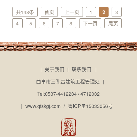
共148条
首页
上一页
1
2
3
4
5
6
7
8
下一页
尾页
|
关于我们
|
联系我们
|
曲阜市三孔古建筑工程管理处
|
Tel:0537-4412234 / 4712032
|
www.qfskgj.com
/
鲁ICP备15033056号