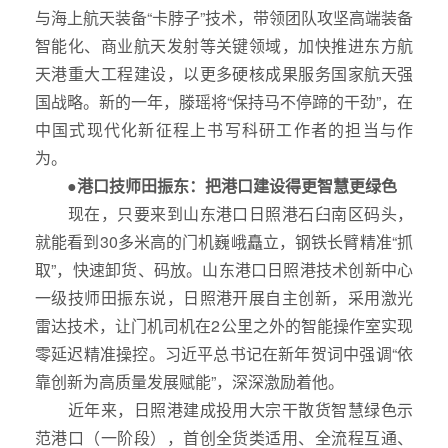
与海上航天装备“卡脖子”技术，带领团队攻坚高端装备
智能化、商业航天发射等关键领域，加快推进东方航
天港重大工程建设，以更多硬核成果服务国家航天强
国战略。新的一年，滕瑶将“保持马不停蹄的干劲”，在
中国式现代化新征程上书写科研工作者的担当与作
为。
●港口技师田振东：把港口建设得更智慧更绿色
现在，只要来到山东港口日照港石臼南区码头，
就能看到30多米高的门机巍峨矗立，钢铁长臂精准“抓
取”，快速卸货、码放。山东港口日照港技术创新中心
一级技师田振东说，日照港开展自主创新，采用激光
雷达技术，让门机司机在2公里之外的智能操作室实现
零延迟精准操控。习近平总书记在新年贺词中强调“依
靠创新为高质量发展赋能”，深深激励着他。
近年来，日照港建成投用大宗干散货智慧绿色示
范港口（一阶段），首创全货类适用、全流程互通、