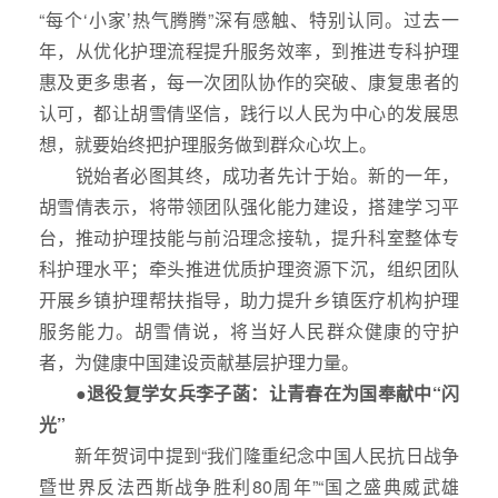
“每个‘小家’热气腾腾”深有感触、特别认同。过去一
年，从优化护理流程提升服务效率，到推进专科护理
惠及更多患者，每一次团队协作的突破、康复患者的
认可，都让胡雪倩坚信，践行以人民为中心的发展思
想，就要始终把护理服务做到群众心坎上。
锐始者必图其终，成功者先计于始。新的一年，
胡雪倩表示，将带领团队强化能力建设，搭建学习平
台，推动护理技能与前沿理念接轨，提升科室整体专
科护理水平；牵头推进优质护理资源下沉，组织团队
开展乡镇护理帮扶指导，助力提升乡镇医疗机构护理
服务能力。胡雪倩说，将当好人民群众健康的守护
者，为健康中国建设贡献基层护理力量。
●退役复学女兵李子菡：让青春在为国奉献中“闪
光”
新年贺词中提到“我们隆重纪念中国人民抗日战争
暨世界反法西斯战争胜利80周年”“国之盛典威武雄