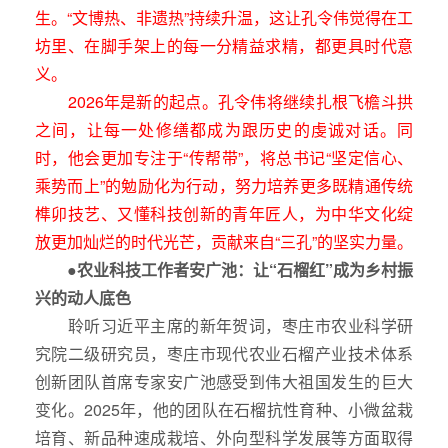
生。“文博热、非遗热”持续升温，这让孔令伟觉得在工
坊里、在脚手架上的每一分精益求精，都更具时代意
义。
2026年是新的起点。孔令伟将继续扎根飞檐斗拱
之间，让每一处修缮都成为跟历史的虔诚对话。同
时，他会更加专注于“传帮带”，将总书记“坚定信心、
乘势而上”的勉励化为行动，努力培养更多既精通传统
榫卯技艺、又懂科技创新的青年匠人，为中华文化绽
放更加灿烂的时代光芒，贡献来自“三孔”的坚实力量。
●农业科技工作者安广池：让“石榴红”成为乡村振
兴的动人底色
聆听习近平主席的新年贺词，枣庄市农业科学研
究院二级研究员，枣庄市现代农业石榴产业技术体系
创新团队首席专家安广池感受到伟大祖国发生的巨大
变化。2025年，他的团队在石榴抗性育种、小微盆栽
培育、新品种速成栽培、外向型科学发展等方面取得