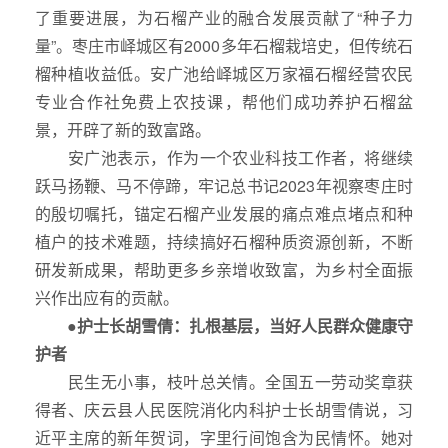
了重要进展，为石榴产业的融合发展贡献了“种子力
量”。枣庄市峄城区有2000多年石榴栽培史，但传统石
榴种植收益低。安广池给峄城区万家福石榴经营农民
专业合作社免费上农技课，帮他们成功养护石榴盆
景，开辟了新的致富路。
安广池表示，作为一个农业科技工作者，将继续
跃马扬鞭、马不停蹄，牢记总书记2023年视察枣庄时
的殷切嘱托，锚定石榴产业发展的痛点难点堵点和种
植户的技术难题，持续搞好石榴种质资源创新，不断
研发新成果，帮助更多乡亲增收致富，为乡村全面振
兴作出应有的贡献。
●护士长胡雪倩：扎根基层，当好人民群众健康守
护者
民生无小事，枝叶总关情。全国五一劳动奖章获
得者、庆云县人民医院消化内科护士长胡雪倩说，习
近平主席的新年贺词，字里行间饱含为民情怀。她对