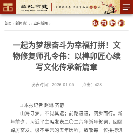
首页
>
新闻资讯
>
业内新闻
>
一起为梦想奋斗为幸福打拼！文
物修复师孔令伟：以榫卯匠心续
写文化传承新篇章
发表时间：2026-01-05 点击：
428
□ 本报记者 赵琳 齐静
山海寻梦，不觉其远；前路迢迢，阔步而行。新
年前夕，习近平主席发表二〇二六年新年贺词，回顾
踔厉奋发、极不寻常的五年历程，致敬每一位拼搏进