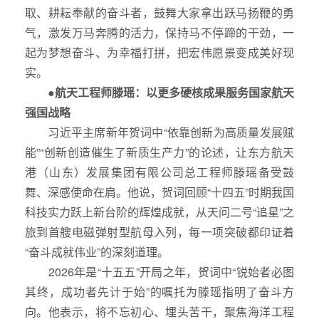
取、耕耘奉献的奋斗者，鼓舞大家拿出跃马扬鞭的勇
气，激发万马奔腾的活力，保持马不停蹄的干劲，一
起为梦想奋斗、为幸福打拼，把宏伟愿景变成美好现
实。
●航天工程师滕瑶：以更多硬核成果服务国家航天
强国战略
习近平主席新年贺词中“依靠创新为高质量发展赋
能”“创新创造催生了新质生产力”的论述，让东方航天
港（山东）发展集团有限公司总工程师滕瑶备受鼓
舞、深感使命在肩。他说，贺词回顾“十四五”时期我国
科技实力跃上新台阶的辉煌成就，从天问二号“追星”之
旅到首艘电磁弹射型航母入列，每一项突破都印证着
“奋斗成就伟业”的深刻道理。
2026年是“十五五”开局之年，贺词中“锐始者必图
其终，成功者先计于始”的嘱托为滕瑶指明了奋斗方
向。他表示，将不忘初心、埋头苦干，聚焦海洋工程