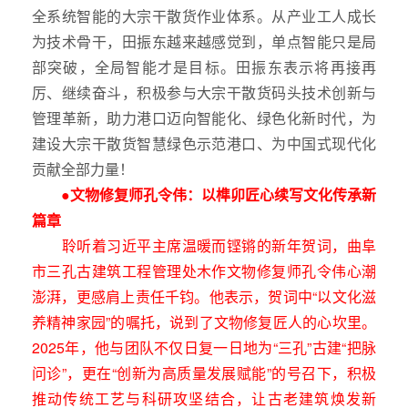
全系统智能的大宗干散货作业体系。从产业工人成长
为技术骨干，田振东越来越感觉到，单点智能只是局
部突破，全局智能才是目标。田振东表示将再接再
厉、继续奋斗，积极参与大宗干散货码头技术创新与
管理革新，助力港口迈向智能化、绿色化新时代，为
建设大宗干散货智慧绿色示范港口、为中国式现代化
贡献全部力量！
●文物修复师孔令伟：以榫卯匠心续写文化传承新
篇章
聆听着习近平主席温暖而铿锵的新年贺词，曲阜
市三孔古建筑工程管理处木作文物修复师孔令伟心潮
澎湃，更感肩上责任千钧。他表示，贺词中“以文化滋
养精神家园”的嘱托，说到了文物修复匠人的心坎里。
2025年，他与团队不仅日复一日地为“三孔”古建“把脉
问诊”，更在“创新为高质量发展赋能”的号召下，积极
推动传统工艺与科研攻坚结合，让古老建筑焕发新