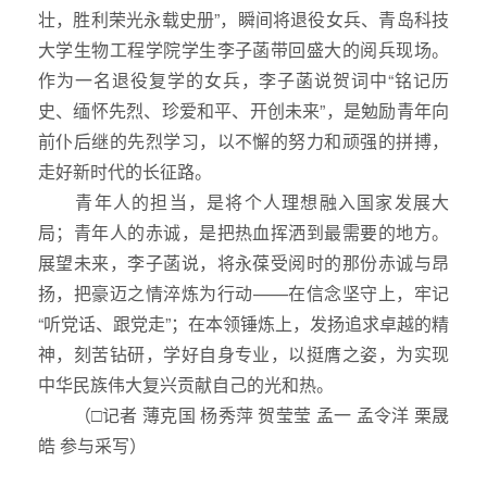
壮，胜利荣光永载史册”，瞬间将退役女兵、青岛科技
大学生物工程学院学生李子菡带回盛大的阅兵现场。
作为一名退役复学的女兵，李子菡说贺词中“铭记历
史、缅怀先烈、珍爱和平、开创未来”，是勉励青年向
前仆后继的先烈学习，以不懈的努力和顽强的拼搏，
走好新时代的长征路。
青年人的担当，是将个人理想融入国家发展大
局；青年人的赤诚，是把热血挥洒到最需要的地方。
展望未来，李子菡说，将永葆受阅时的那份赤诚与昂
扬，把豪迈之情淬炼为行动——在信念坚守上，牢记
“听党话、跟党走”；在本领锤炼上，发扬追求卓越的精
神，刻苦钻研，学好自身专业，以挺膺之姿，为实现
中华民族伟大复兴贡献自己的光和热。
（□记者 薄克国 杨秀萍 贺莹莹 孟一 孟令洋 栗晟
皓 参与采写）