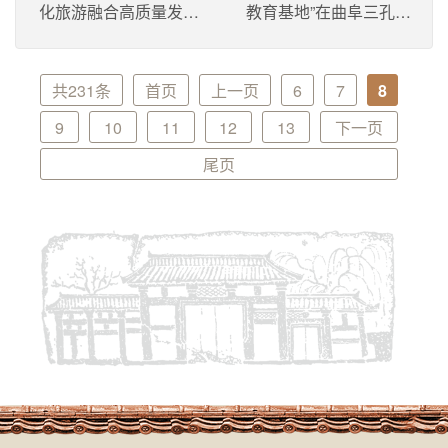
化旅游融合高质量发展
教育基地”在曲阜三孔古
座谈会在三孔古建筑工
建筑工程管理处挂牌
程管理处召开
共231条
首页
上一页
6
7
8
9
10
11
12
13
下一页
尾页