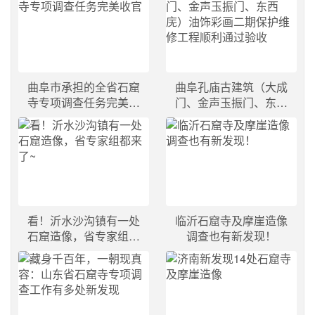
关键技术研究与示范》
曲阜市承担的全省石窟
曲阜孔庙古建筑（大成
寺专项调查任务完美收
门、金声玉振门、东西
官
庑）油饰彩画二期保护
维修工程顺利通过验收
看！沂水沙沟镇有一处
临沂石窟寺及摩崖造像
石窟造像，省专家组都
调查也有新发现！
来了~