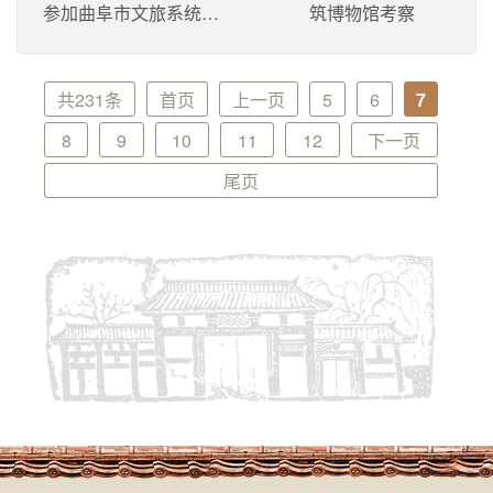
参加曲阜市文旅系统党
筑博物馆考察
委第七届百姓儒学节趣
味运动会荣获佳绩
共231条
首页
上一页
5
6
7
8
9
10
11
12
下一页
尾页