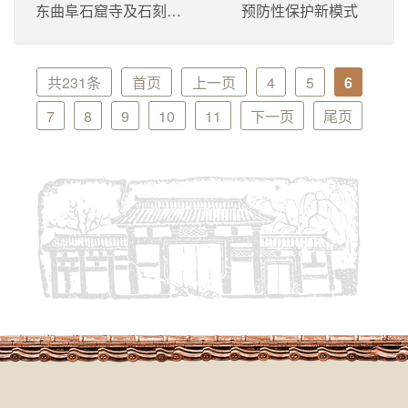
东曲阜石窟寺及石刻保
预防性保护新模式
护基地在曲阜三孔古建
揭牌
共231条
首页
上一页
4
5
6
7
8
9
10
11
下一页
尾页