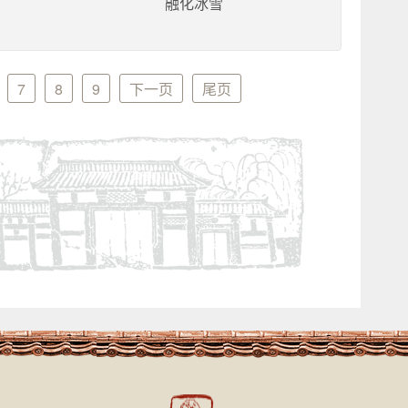
融化冰雪
7
8
9
下一页
尾页