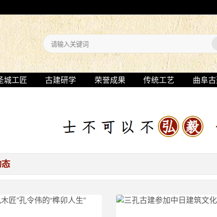
圣城工匠
古建研学
荣誉成果
传统工艺
曲阜古
动态