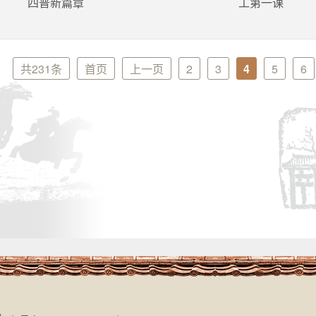
四普新篇章
工第一课
共231条
首页
上一页
2
3
4
5
6