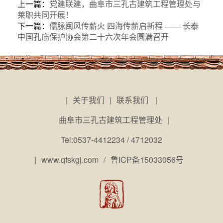
上一篇：
党建联建，曲阜市三孔古建筑工程管理处与
莱职共同开展！
下一篇：
儒脉闽风传薪火 四海传薪启新程 —— 长泰
中国孔庙保护协会第二十六次年会圆满召开
|
关于我们
|
联系我们
|
曲阜市三孔古建筑工程管理处
|
Tel:0537-4412234 / 4712032
|
www.qfskgj.com
/
鲁ICP备15033056号