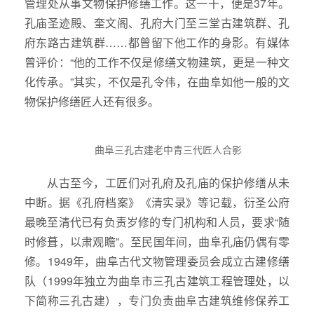
管理处从事文物保护修缮工作。这一干，便是37年。
孔庙圣迹殿、奎文阁、孔府大门至三堂古建筑群、孔
府东路古建筑群……都曾留下他工作的身影。有媒体
曾评价：“他的工作不仅是修缮文物建筑，更是一种文
化传承。”其实，不仅是孔令伟，在曲阜如他一般的文
物保护修缮匠人还有很多。
曲阜三孔古建老中青三代匠人合影
从古至今，工匠们对孔府及孔庙的保护修缮从未
中断。据《孔府档案》《清实录》等记载，衍圣公府
最晚至清代已有负责岁修的专门机构和人员，要求“随
时修葺，以肃观瞻”。至民国年间，曲阜孔庙仍偶有零
修。1949年，曲阜古代文物管理委员会成立古建修缮
队（1999年独立为曲阜市三孔古建筑工程管理处，以
下简称三孔古建），专门负责曲阜古建筑维修保养工