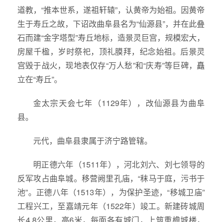
道教，“推本世系，遂祖轩辕”，认黄帝为始祖。因黄帝
生于寿丘之故，下诏改曲阜县名为“仙源县”，并在此叠
石而建“金字塔型”寿丘地标，造景灵巨宫，规模宏大，
房屋千楹，岁时祭祀，顶礼膜拜，纪念始祖。后景灵
宫毁于战火，现地表仅存“万人愁”和“庆寿”等巨碑，矗
立在“寿丘”。
金太宗天会七年（1129年），改仙源县为曲阜
县。
元代，曲阜县隶属于济宁路管辖。
明正德六年（1511年），河北刘六、刘七领导的
反军攻占曲阜城。移营阙里孔庙，“秣马于庭，污书于
池”。正德八年（1513年），为保护圣迹，“移城卫庙”
工程兴工，至嘉靖元年（1522年）竣工。新建砖城周
长4.8公里，高6米，每面各有城门，上筑重檐城楼，