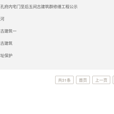
阜孔府内宅门至后五间古建筑群修缮工程公示
运河
阜古建筑一
地古建筑
遗址保护
共31条
首页
上一页