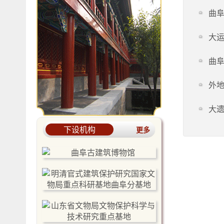
曲
大
曲
外
大
下设机构
更多