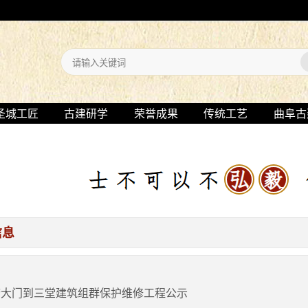
圣城工匠
古建研学
荣誉成果
传统工艺
曲阜古
信息
府大门到三堂建筑组群保护维修工程公示