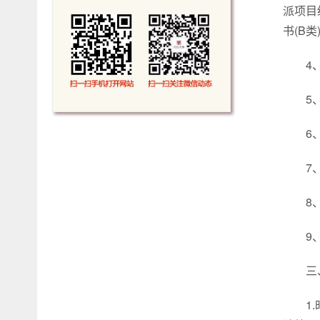
派项目
书(B
4
5
6
7
8
9
三
1