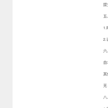
提
五
1
2
六
自
其
无
八