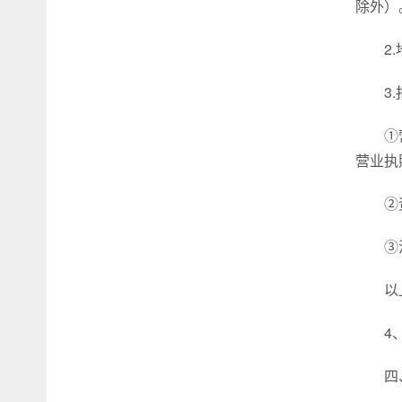
除外）
2
3
①
营业执
②
③
以
4
四