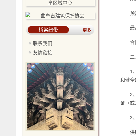
预
最
桥梁纽带
更多
合
联系我们
友情链接
二
1
和健全
2
证（或
3
供