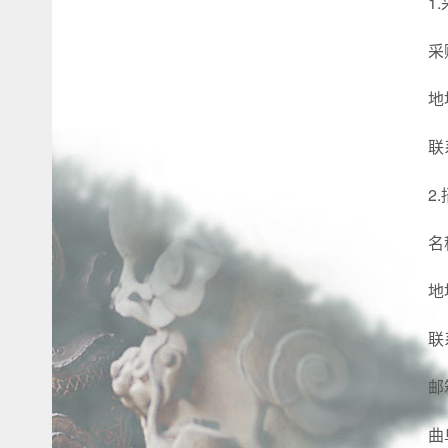
1
采
地
联
2
名
地
联
邮箱
曲