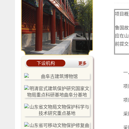
项目概
鲁国故
应在山
前提交
下设机构
更多
一
项
项
采
采