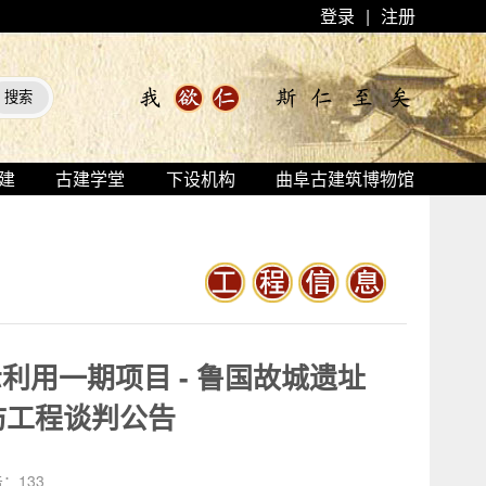
登录
|
注册
建
古建学堂
下设机构
曲阜古建筑博物馆
用一期项目 - 鲁国故城遗址
消防工程谈判公告
击：
133