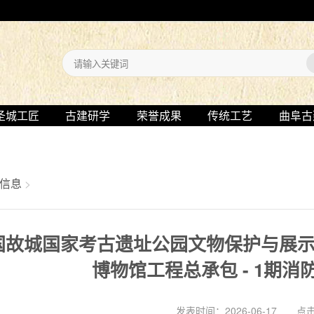
圣城工匠
古建研学
荣誉成果
传统工艺
曲阜古
信息
>
国故城国家考古遗址公园文物保护与展示利
博物馆工程总承包 - 1期
发表时间：2026-06-17 点