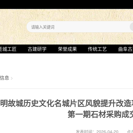
圣城工匠
古建研学
荣誉成果
传统工艺
曲阜古
信息
>
明故城历史文化名城片区风貌提升改造项目
第一期石材采购成
发表时间：2026-04-20 点