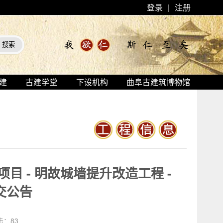
登录
|
注册
建
古建学堂
下设机构
曲阜古建筑博物馆
 - 明故城墙提升改造工程 -
交公告
击：
83