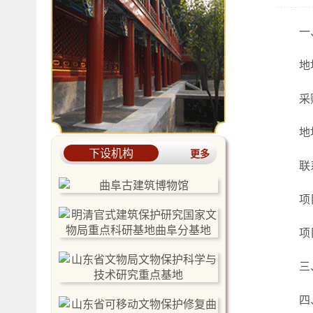
一
地
采
地
下设机构
更多
联
项
项
三
四