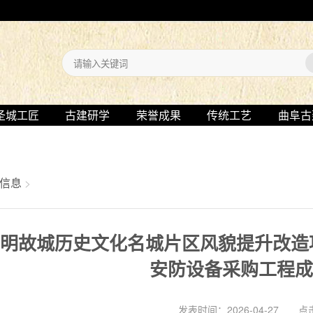
圣城工匠
古建研学
荣誉成果
传统工艺
曲阜古
信息
>
明故城历史文化名城片区风貌提升改造项目
安防设备采购工程
发表时间：2026-04-27 点